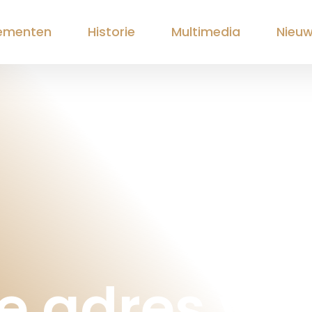
ementen
Historie
Multimedia
Nieu
te adres vo