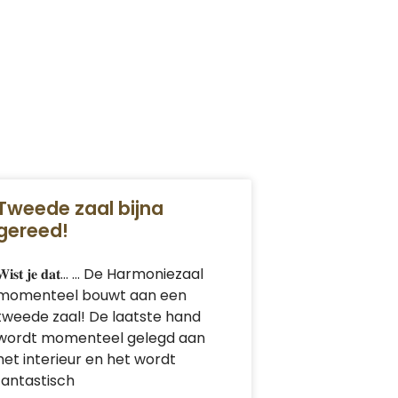
Tweede zaal bijna
gereed!
𝐖𝐢𝐬𝐭 𝐣𝐞 𝐝𝐚𝐭… … De Harmoniezaal
momenteel bouwt aan een
tweede zaal! De laatste hand
wordt momenteel gelegd aan
het interieur en het wordt
fantastisch