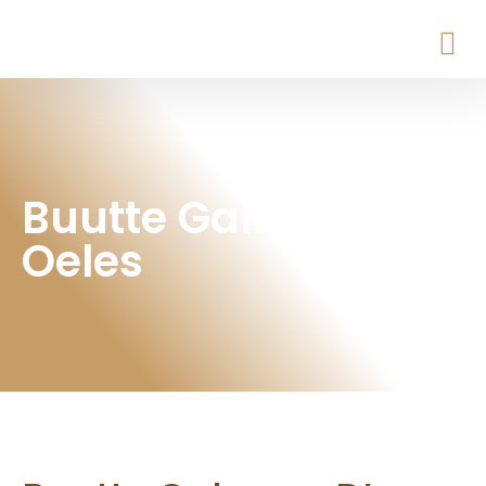
Buutte Gala v.g. D’n
Oeles