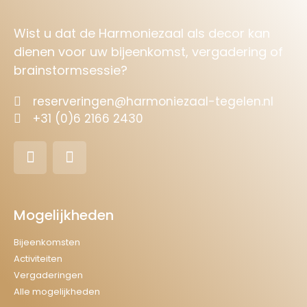
Wist u dat de Harmoniezaal als decor kan
dienen voor uw bijeenkomst, vergadering of
brainstormsessie?
reserveringen@harmoniezaal-tegelen.nl
+31 (0)6 2166 2430
Mogelijkheden
Bijeenkomsten
Activiteiten
Vergaderingen
Alle mogelijkheden