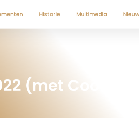
ementen
Historie
Multimedia
Nieu
022 (met Cool O K