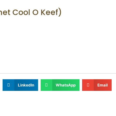
met Cool O Keef)
LinkedIn
WhatsApp
Email