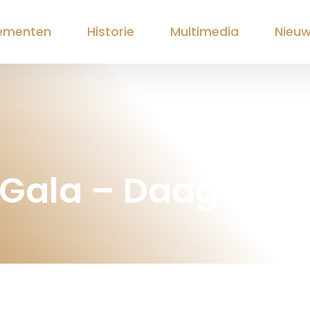
ementen
Historie
Multimedia
Nieu
 Gala – Daag 1