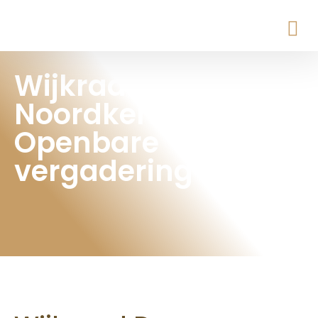
Wijkraad De
Noordkern
Openbare
vergadering